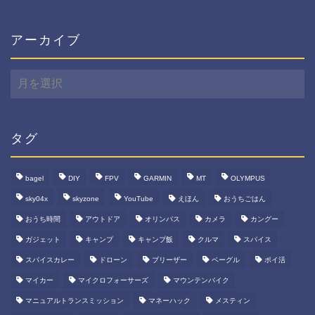
ゴ
リ
ー
アーカイブ
ア
ー
カ
イ
ブ
タグ
bagel
DIY
FPV
GARMIN
MT
OLYMPUS
sky04x
skyzone
YouTube
えほん
おうちごはん
おうち時間
アウトドア
オリンパス
カメラ
カングー
ガジェット
キャンプ
キャンプ飯
クルマ
スパイス
スパイスカレー
ドローン
ブリーザー
ベーグル
ポイ活
マイカー
マイクロフォーサーズ
マウンテンバイク
マニュアルトランスミッション
マネーハック
メスティン