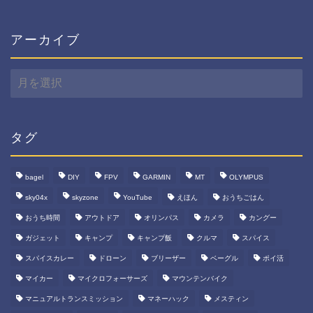
ゴ
リ
ー
アーカイブ
ア
ー
カ
イ
ブ
タグ
bagel
DIY
FPV
GARMIN
MT
OLYMPUS
sky04x
skyzone
YouTube
えほん
おうちごはん
おうち時間
アウトドア
オリンパス
カメラ
カングー
ガジェット
キャンプ
キャンプ飯
クルマ
スパイス
スパイスカレー
ドローン
ブリーザー
ベーグル
ポイ活
マイカー
マイクロフォーサーズ
マウンテンバイク
マニュアルトランスミッション
マネーハック
メスティン