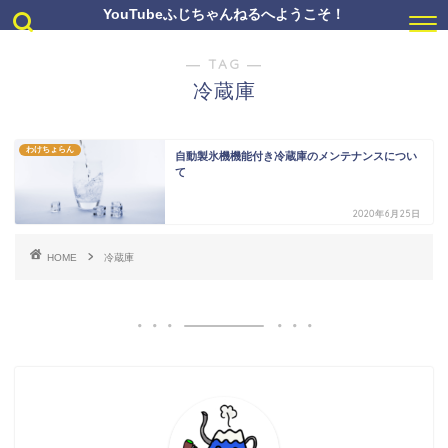
YouTubeふじちゃんねるへようこそ！
― TAG ―
冷蔵庫
わけちょらん
自動製氷機機能付き冷蔵庫のメンテナンスについ
て
2020年6月25日
HOME
冷蔵庫