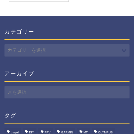
カテゴリー
カ
テ
ゴ
リ
ー
アーカイブ
ア
ー
カ
イ
ブ
タグ
bagel
DIY
FPV
GARMIN
MT
OLYMPUS