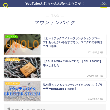
YouTubeふじちゃんねるへようこそ！
― TAG ―
マウンテンバイク
アウトドア
【ヒートテックライナーファンクショングロー
ブ】あったかい冬をすごそう。ユニクロの手袋は
コスパ最高。
2021年12月8日
わけちょらん
【ABUS IVERA CHAIN 7210】【ABUS 5805C】
導入しました
2021年4月14日
わけちょらん
私が乗っているマウンテンバイクについて【ブリ
ーザーBREEZER STORM】
2021年4月8日
HOME
マウンテンバイク