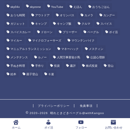
sky04x
skyzone
YouTube
えほん
おうちごはん
おうち時間
アウトドア
オリンパス
カメラ
カングー
ガジェット
キャンプ
キャンプ飯
クルマ
スパイス
スパイスカレー
ドローン
ブリーザー
ベーグル
ポイ活
マイカー
マイクロフォーサーズ
マウンテンバイク
マニュアルトランスミッション
マネーハック
メスティン
メンテナンス
ルノー
人間万事塞翁が馬
公認心理師
手ぬき料理
手作り
投資
書評
株式投資
登山
絵本
親子登山
６速
プライバシーポリシー
免責事項
2020–2026 晴れときどきベーグル@withKangoo
ホーム
ポイ活
フォロー
お問い合わせ