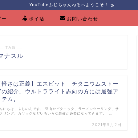
YouTubeふじちゃんねるへようこそ！
グー
ポイ活
お問い合わせ
― TAG ―
マナスル
【軽さは正義】エスビット チタニウムストー
ブの紹介。ウルトラライト志向の方には最強ア
イテム。
んにちは、ふじのんです。 登山やピクニック、ラーメンツーリング、サ
クリング、カヤックなどいろいろな装備が必要になってきます。 …
2021年5月2日