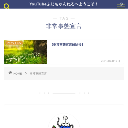
YouTubeふじちゃんねるへようこそ！
― TAG ―
非常事態宣言
わけちょらん
【非常事態宣言解除後】
2020年6月17日
HOME
非常事態宣言