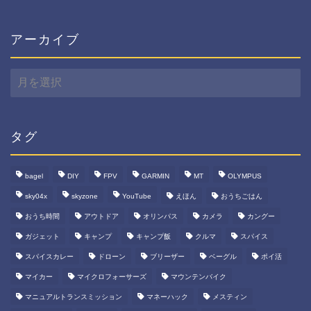
ゴ
リ
ー
アーカイブ
ア
ー
カ
イ
ブ
タグ
bagel
DIY
FPV
GARMIN
MT
OLYMPUS
sky04x
skyzone
YouTube
えほん
おうちごはん
おうち時間
アウトドア
オリンパス
カメラ
カングー
ガジェット
キャンプ
キャンプ飯
クルマ
スパイス
スパイスカレー
ドローン
ブリーザー
ベーグル
ポイ活
マイカー
マイクロフォーサーズ
マウンテンバイク
マニュアルトランスミッション
マネーハック
メスティン