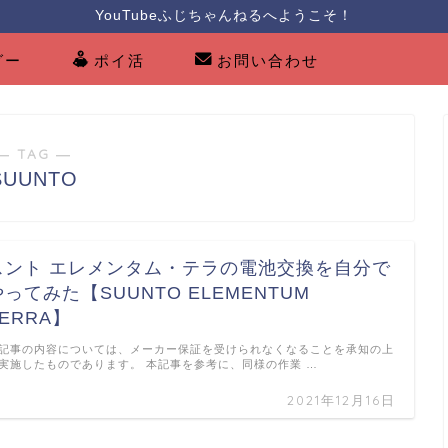
YouTubeふじちゃんねるへようこそ！
グー
ポイ活
お問い合わせ
― TAG ―
SUUNTO
スント エレメンタム・テラの電池交換を自分で
やってみた【SUUNTO ELEMENTUM
TERRA】
記事の内容については、メーカー保証を受けられなくなることを承知の上
実施したものであります。 本記事を参考に、同様の作業 …
2021年12月16日