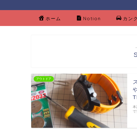
ホーム
Notion
カン
アウトドア
本
で