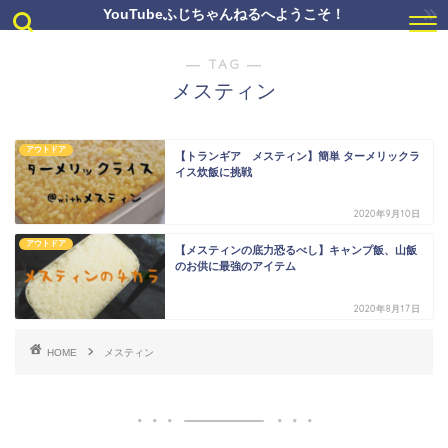
YouTubeふじちゃんねるへようこそ！
― TAG ―
メスティン
アウトドア
【トランギア メスティン】簡単 ターメリックラ
イス炊飯に挑戦
2020年9月10日
アウトドア
【メスティンの底力恐るべし】キャンプ飯、山飯
のお供に最強のアイテム
2020年8月17日
HOME
メスティン