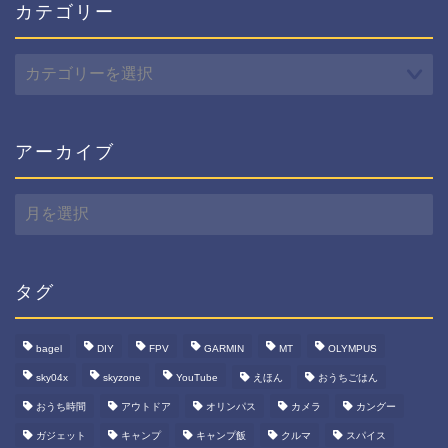
カテゴリー
カ
テ
ゴ
リ
ー
アーカイブ
ア
ー
カ
イ
ブ
タグ
bagel
DIY
FPV
GARMIN
MT
OLYMPUS
sky04x
skyzone
YouTube
えほん
おうちごはん
おうち時間
アウトドア
オリンパス
カメラ
カングー
ガジェット
キャンプ
キャンプ飯
クルマ
スパイス